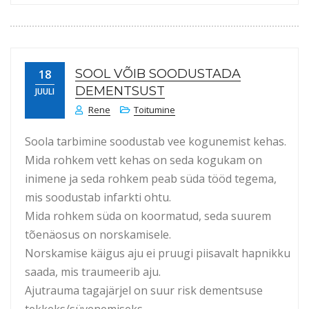
SOOL VÕIB SOODUSTADA
18
DEMENTSUST
JUULI
Rene
Toitumine
Soola tarbimine soodustab vee kogunemist kehas.
Mida rohkem vett kehas on seda kogukam on
inimene ja seda rohkem peab süda tööd tegema,
mis soodustab infarkti ohtu.
Mida rohkem süda on koormatud, seda suurem
tõenäosus on norskamisele.
Norskamise käigus aju ei pruugi piisavalt hapnikku
saada, mis traumeerib aju.
Ajutrauma tagajärjel on suur risk dementsuse