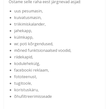
Ostame selle raha eest järgnevad asjad:
uus pesumasin,
kuivatusmasin,
triikimiskalander,
jahekapp,
külmkapp,
wc poti kõrgendused,
mõned funktsionaalsed voodid,
riidekapid,
kodulehekülg,
facebooki reklaam,
fototeenust,
tugitoole,
koristuskäru,
õhufiltreerimisseade