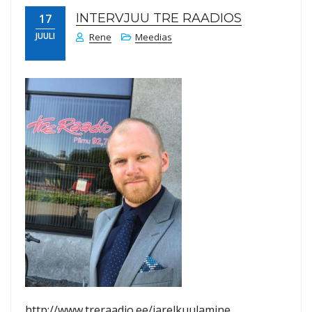
INTERVJUU TRE RAADIOS
17
JUULI
Rene
Meedias
http://www.treraadio.ee/jarelkuulamine