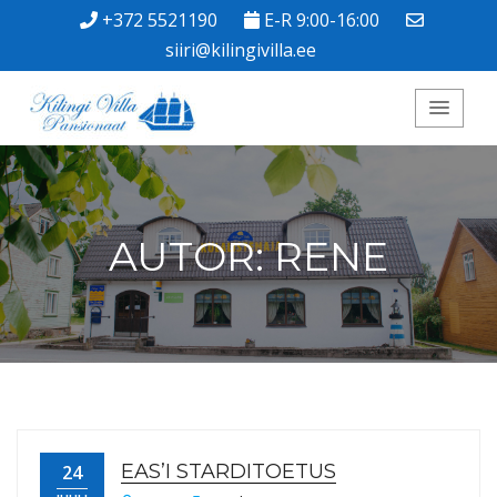
+372 5521190
E-R 9:00-16:00
siiri@kilingivilla.ee
Kilingi Villa
Pansionaat
AUTOR:
RENE
EAS’I STARDITOETUS
24