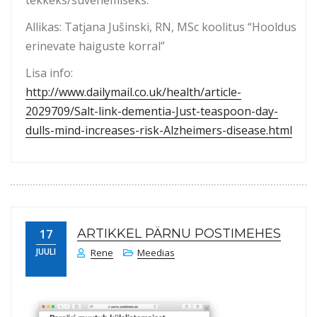
tekkeks/süvenemiseks.
Allikas: Tatjana Jušinski, RN, MSc koolitus “Hooldus
erinevate haiguste korral”
Lisa info:
http://www.dailymail.co.uk/health/article-
2029709/Salt-link-dementia-Just-teaspoon-day-
dulls-mind-increases-risk-Alzheimers-disease.html
ARTIKKEL PÄRNU POSTIMEHES
17
JUULI
Rene
Meedias